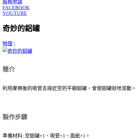
服務申請
FACEBOOK
YOUTUBE
奇妙的鋁罐
物理
|
簡介
利用摩擦後的吸管去接近空的平躺鋁罐，會使鋁罐就地滾動。
製作步驟
準備材料: 空鋁罐×1、吸管×1、面紙×1。