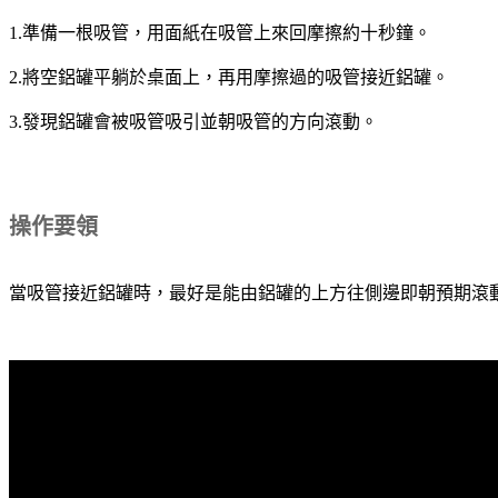
1.準備一根吸管，用面紙在吸管上來回摩擦約十秒鐘。
2.將空鋁罐平躺於桌面上，再用摩擦過的吸管接近鋁罐。
3.發現鋁罐會被吸管吸引並朝吸管的方向滾動。
操作要領
當吸管接近鋁罐時，最好是能由鋁罐的上方往側邊即朝預期滾