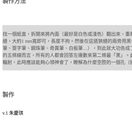
製作方法
找
一個紙盒，拆開來將內面（最好是白色或淺色）翻出來，重
縫，大約1 mm寬即可，長度不拘。然後在這道狹縫的兩旁
用黑
筆、簽字筆、鋼珠筆、奇異筆、白板筆…），到此就大功告成
的五條線而言，所有的人都會回答左邊數來第二條最「黑」。
輻射，此時應該能夠心領神
會了，瞭解為什麼空腔的一個孔（
製作
v.1 朱慶琪